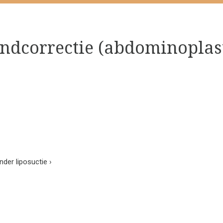
ndcorrectie (abdominoplast
nder liposuctie
›