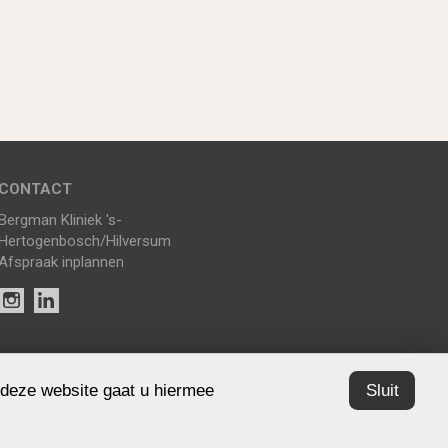
CONTACT
Bergman Kliniek 's-
Hertogenbosch/Hilversum
Afspraak inplannen
 deze website gaat u hiermee
Sluit